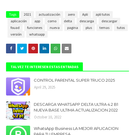
Tags
2021
actualización
aero
Apli
apli tutos
aplicación
app
como
delta
descarga
descargar
fouad
funciones
nueva
pagina
plus
temas
tutos
versión
whatsapp
TAL VEZ TE INTERESEN ESTAS ENTRADAS
CONTROL PARENTAL SUPER TRUCO 2025
April 29, 2025
DESCARGA WHATSAPP DELTA ULTRA 4.2 B1
NUEVA BASE ULTIMA ACTUALIZACION 2022
October 10, 2022
WhatsApp Business LA MEJOR APLICACION
PARA TU EMPRESA.