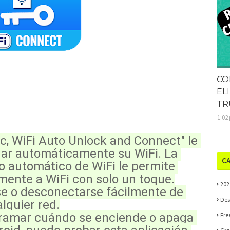
CO
EL
TR
1:02
c, WiFi Auto Unlock and Connect" le 
ar automáticamente su WiFi. La 
C
 automático de WiFi le permite 
ente a WiFi con solo un toque.
202
 o desconectarse fácilmente de 
Des
lquier red.
ramar cuándo se enciende o apaga 
Fre