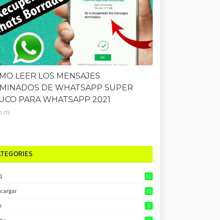
MO LEER LOS MENSAJES
IMINADOS DE WHATSAPP SUPER
UCO PARA WHATSAPP 2021
 p.m.
ATEGORIES
1
81
cargar
43
e
6