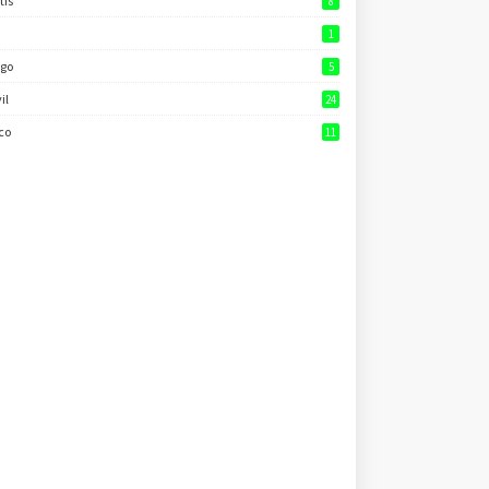
tis
8
1
go
5
il
24
co
11