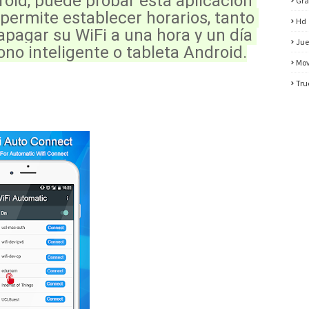
oid, puede probar esta aplicación 
Gra
 permite establecer horarios, tanto 
Hd
agar su WiFi a una hora y un día 
Jue
no inteligente o tableta Android.
Mov
Tru