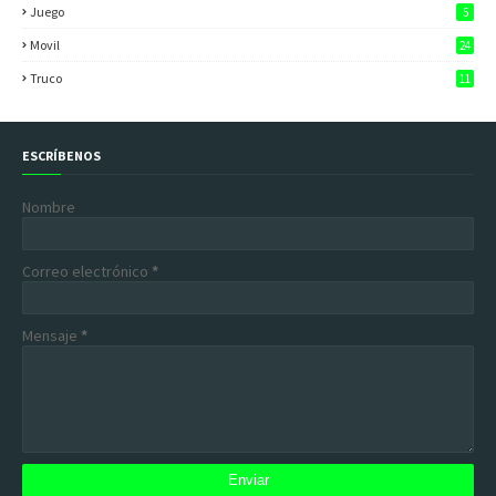
Juego
5
Movil
24
Truco
11
ESCRÍBENOS
Nombre
Correo electrónico
*
Mensaje
*